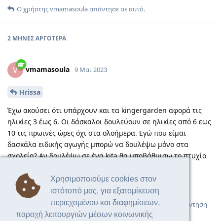
Ο χρήστης
vmamasoula
απάντησε σε αυτό.
2 ΜΉΝΕΣ
ΑΡΓΌΤΕΡΑ
vmamasoula
V
9 Μαι 2023
Hrissa
Έχω ακούσει ότι υπάρχουν και τα kingergarden αφορά τις
ηλικίες 3 έως 6. Οι δάσκαλοι δουλεύουν σε ηλικίες από 6 εως
10 τις πρωινές ώρες όχι στα ολοήμερα. Εγώ που είμαι
δασκάλα ειδικής αγωγής μπορώ να δουλέψω μόνο στα
σχολεία? Αν δουλέψω σε ένα kita θα υποβάθμισω το πτυχίο
μου?
Χρησιμοποιούμε cookies στον
Σας ευχαριστώ!
ιστότοπό μας, για εξατομίκευση
περιεχομένου και διαφημίσεων,
Απάντηση
παροχή λειτουργιών μέσων κοινωνικής