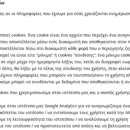
ών
ς αν οι πληροφορίες που έχουμε για εσάς χρειάζονται ενημέρωσ
οιεί cookies. Ένα cookie είναι ένα αρχείο που περιέχει ένα αναγν
που αποστέλλεται μέσω ενός διακομιστή και αποθηκεύεται στον π
ποστέλλεται πίσω στο διακομιστή κάθε φορά που ο περιηγητής ζη
πορεί να είναι είτε “μόνιμα” ή cookies “σύνδεσης”: ένα μόνιμο coo
 σε ισχύ μέχρι την ημερομηνία λήξης του, εκτός αν διαγραφεί νωρ
 άλλη, θα λήξει με το τέλος της σύνδεσης του χρήστη, όταν κλείσε
ριέχουν πληροφορίες που μπορούν να ταυτοποιήσουν το χρήστη α
ούμε μπορεί να συνδέονται με δεδομένα που αποθηκεύονται ή αν
kies που χρησιμοποιούμε στον ιστότοπο μας και ο σκοπός χρήσης
με στον ιστότοπο μας Google Analytics για να αναγνωρίζουμε έν
κέπτεται τον ιστότοπο / να εντοπίσουμε τους χρήστες κατά την π
με τη λειτουργικότητα του ιστοτόπου / να αναλύσουμε τη χρήση 
με τον ιστότοπο / να προστατευτείτε από απάτη και να βελτιώσετ