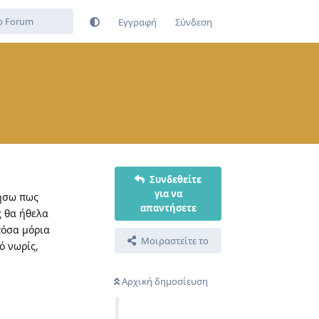
Εγγραφή
Σύνδεση
Συνδεθείτε
για να
τήσω πως
απαντήσετε
ς θα ήθελα
πόσα μόρια
Μοιραστείτε το
ό νωρίς,
Αρχική δημοσίευση
Απάντηση