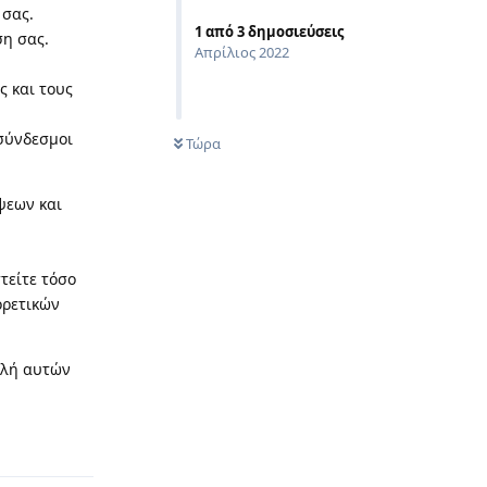
 σας.
1
από
3
δημοσιεύσεις
η σας.
Απρίλιος 2022
ς και τους
σύνδεσμοι
Τώρα
ψεων και
τείτε τόσο
ορετικών
βολή αυτών
Απάντηση