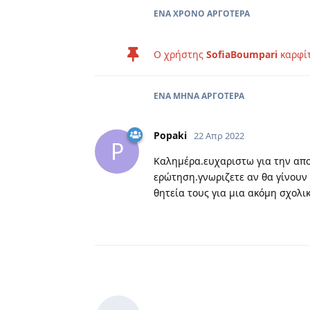
ΈΝΑ ΧΡΌΝΟ
ΑΡΓΌΤΕΡΑ
Ο χρήστης
SofiaBoumpari
καρφί
ΈΝΑ ΜΉΝΑ
ΑΡΓΌΤΕΡΑ
Popaki
22 Απρ 2022
P
Καλημέρα.ευχαριστω για την απο
ερώτηση.γνωριζετε αν θα γίνουν
θητεία τους για μια ακόμη σχολι