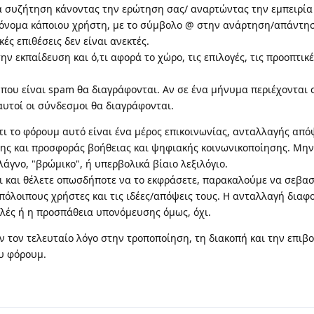
α συζήτηση κάνοντας την ερώτηση σας/ αναρτώντας την εμπειρία
 όνομα κάποιου χρήστη, με το σύμβολο @ στην ανάρτηση/απάντησ
ικές επιθέσεις δεν είναι ανεκτές.
ν εκπαίδευση και ό,τι αφορά το χώρο, τις επιλογές, τις προοπτικέ
που είναι spam θα διαγράφονται. Αν σε ένα μήνυμα περιέχονται 
υτοί οι σύνδεσμοι θα διαγράφονται.
ι το φόρουμ αυτό είναι ένα μέρος επικοινωνίας, ανταλλαγής από
ης και προσφοράς βοήθειας και ψηφιακής κοινωνικοποίησης. Μην
λάγνο, "βρώμικο", ή υπερβολικά βίαιο λεξιλόγιο.
οι και θέλετε οπωσδήποτε να το εκφράσετε, παρακαλούμε να σεβασ
υπόλοιπους χρήστες και τις ιδέες/απόψεις τους. Η ανταλλαγή διαφ
ολές ή η προσπάθεια υπονόμευσης όμως, όχι.
υν τον τελευταίο λόγο στην τροποποίηση, τη διακοπή και την επι
υ φόρουμ.